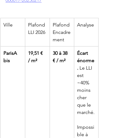
000017-20250217
Ville
Plafond 
Plafond 
Analyse
LLI 2026
Encadre
ment
ParisA 
19,51 € 
30 à 38 
Écart 
bis
/ m²
€ / m²
énorme
.
 Le LLI 
est 
~40% 
moins 
cher 
que le 
marché.
Impossi
ble à 