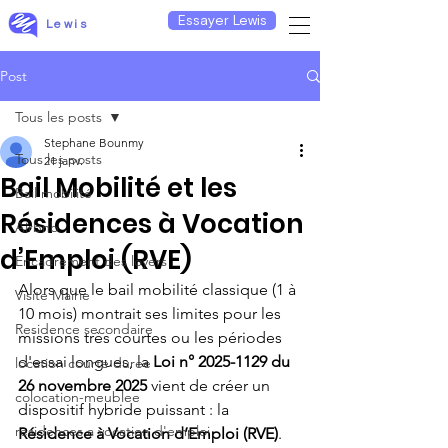
Essayer Lewis
Lewis
Post
Tous les posts
Stephane Bounmy
Tous les posts
21 janv.
Bail Mobilité et les
Bail mobilité
Résidences à Vocation
Airbnb
d’Emploi (RVE)
Encadrement des loyers
Alors que le bail mobilité classique (1 à 
Visite Mairie
10 mois) montrait ses limites pour les 
Residence secondaire
missions très courtes ou les périodes 
d'essai longues, la 
Loi n° 2025-1129 du 
location courte duree
26 novembre 2025
 vient de créer un 
colocation-meublee
dispositif hybride puissant : la 
residences a vocation d'emploi
Résidence à Vocation d’Emploi (RVE)
.