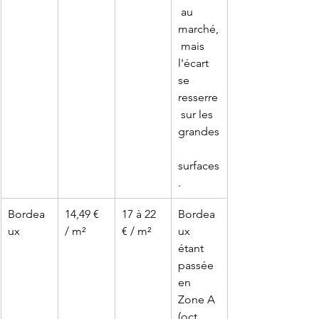
 au 
marché,
 mais 
l'écart 
se 
resserre
 sur les 
grandes
surfaces
.
Bordea
14,49 € 
17 à 22 
Bordea
ux
/ m²
€ / m²
ux 
étant 
passée 
en 
Zone A 
(oct. 