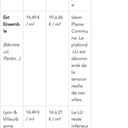
e.
Est 
14,49 € 
19 à 26 
Idem 
Ensemb
/ m²
€ / m²
Plaine 
le
Commu
ne. Le 
(Montre
plafond
uil, 
 LLI est 
Pantin...)
déconn
ecté de 
la 
tension 
réelle 
de ces 
villes.
Lyon & 
14,49 € 
16 à 21 
Le LLI 
Villeurb
/ m²
€ / m²
reste 
anne
inférieur