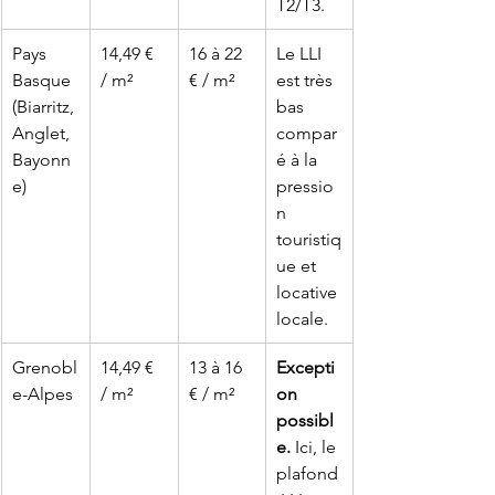
T2/T3.
Pays 
14,49 € 
16 à 22 
Le LLI 
Basque
/ m²
€ / m²
est très 
(Biarritz, 
bas 
Anglet, 
compar
Bayonn
é à la 
e)
pressio
n 
touristiq
ue et 
locative 
locale.
Grenobl
14,49 € 
13 à 16 
Excepti
e-Alpes
/ m²
€ / m²
on 
possibl
e.
 Ici, le 
plafond