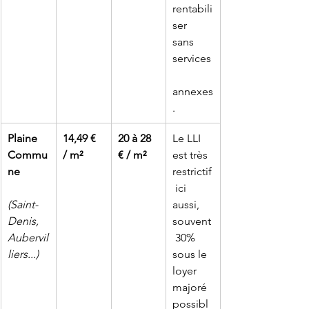
rentabili
ser 
sans 
services
annexes
.
Plaine 
14,49 € 
20 à 28 
Le LLI 
Commu
/ m²
€ / m²
est très 
ne
restrictif
 ici 
(Saint-
aussi, 
Denis, 
souvent
Aubervil
 30% 
liers...)
sous le 
loyer 
majoré 
possibl