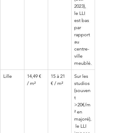
2023), 
le LLI 
est bas 
par 
rapport 
au 
centre-
ville 
meublé.
Lille
14,49 € 
15 à 21 
Sur les 
/ m²
€ / m²
studios 
(souven
t 
>20€/m
² en 
majoré),
 le LLI 