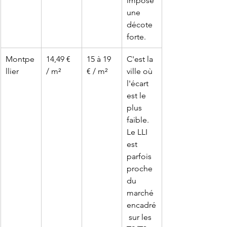
impose 
une 
décote 
forte.
Montpe
14,49 € 
15 à 19 
C'est la 
llier
/ m²
€ / m²
ville où 
l'écart 
est le 
plus 
faible. 
Le LLI 
est 
parfois 
proche 
du 
marché 
encadré
 sur les 