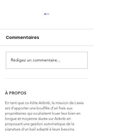
Commentaires
Rédigez un commentaire...
Bail Mobilité et les
Bail Mobilité 2
Résidences à
Fiscalité et
Vocation d’Emploi
Encadrement
(RVE)
Loyers – Ce qu'
savoir
À PROPOS
En tant que co-hôte Airbnb, la mission de Lewis
est d'apporter une bouffée d'air frais aux
propriétaires qui souhaitent louer leur bien en
longue et moyenne durée sur Airbnb en
proposant une gestion automatique de la
signature d'un bail adapté à leurs besoins.