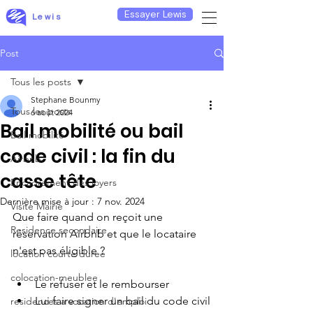
Essayer Lewis
Lewis
Post
Tous les posts
Stephane Bounmy
Tous les posts
6 août 2024
Bail mobilité ou bail
Bail mobilité
code civil : la fin du
Airbnb
casse tête
Encadrement des loyers
Dernière mise à jour :
7 nov. 2024
Visite Mairie
Que faire quand on reçoit une 
Residence secondaire
réservation Airbnb et que le locataire 
n'est pas éligible ?
location courte duree
colocation-meublee
Le refuser et le rembourser
Lui faire signer un bail du code civil
residences a vocation d'emploi