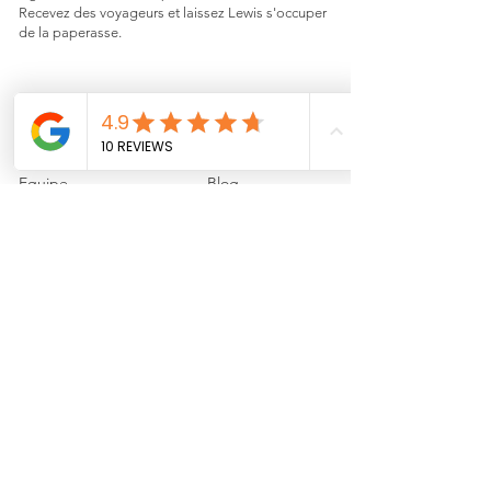
Recevez des voyageurs et laissez Lewis s'occuper
de la paperasse.
EN SAVOIR PLUS
DÉCOUVRIR
Comment ça marche ?
Bail Mobilité PDF
Equipe
Blog
Aide
Contact
Stéphane
CGV
Me faire rappeler
INTEGRATIONS
Smily
Hospitable
Hostaway
Channex